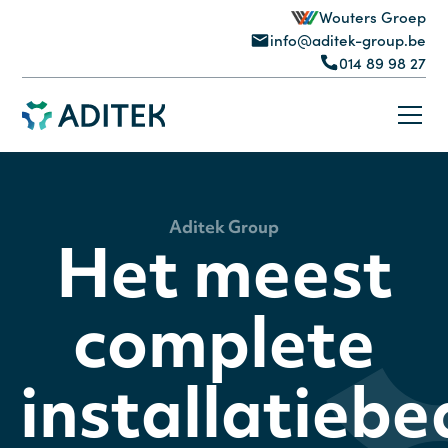
Wouters Groep
info@aditek-group.be
014 89 98 27
Aditek Group
Het meest
complete
installatiebed