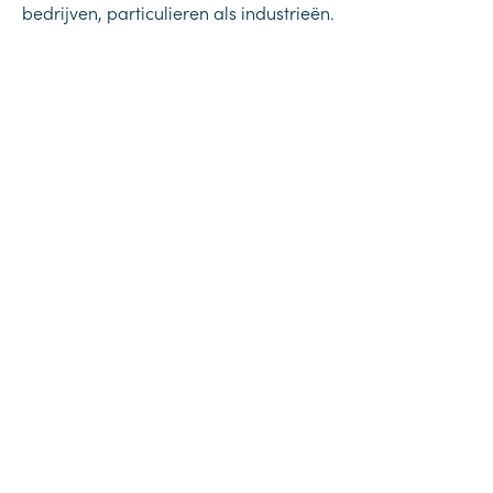
bedrijven, particulieren als industrieën.
ENERGY
Duurzame energieoplossingen